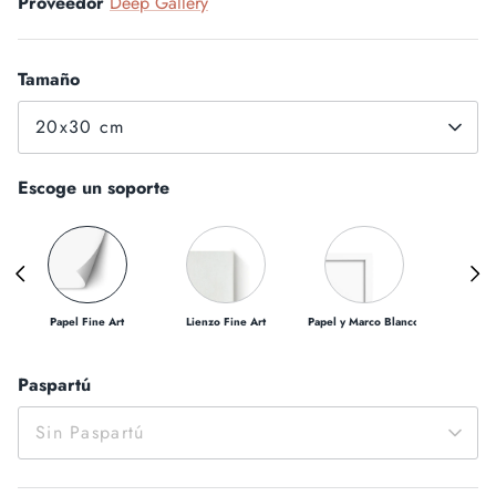
Proveedor
Deep Gallery
Tamaño
20x30 cm
Escoge un soporte
Papel Fine Art
Lienzo Fine Art
Papel y Marco Blanco
Papel y 
Paspartú
Sin Paspartú