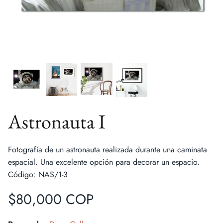
Astronauta I
Fotografía de un astronauta realizada durante una caminata
espacial. Una excelente opción para decorar un espacio.
Código: NAS/1-3
$80,000 COP
Rana triste de Matsumoto Hoji
Rana de 
P
$80.000 COP
Desde
$
Desde